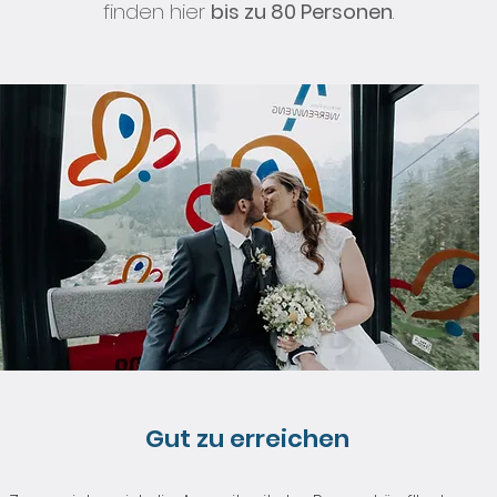
finden hier
bis zu 80 Personen
.
Gut zu erreichen