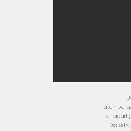
U
atemberau
einzigarti
Die erhöh