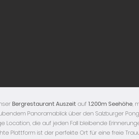
nser
Bergrestaurant Auszeit
auf
1.200m Seehöhe
, m
bendem Panoramablick über den Salzburger Pongau
ge Location, die auf jeden Fall bleibende Erinnerunge
te Plattform ist der perfekte Ort für eine freie Trauu