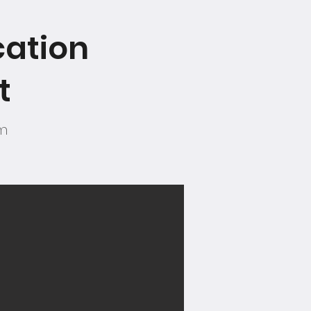
cation
t
im