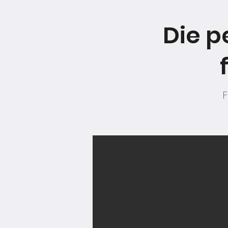
Die p
F