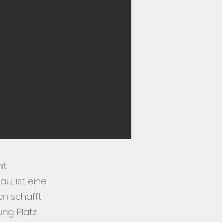
it
, ist eine
n schafft.
ng. Platz